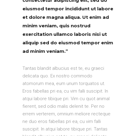
consectetur adipiscing elit, sed do
eiusmod tempor incididunt ut labore
et dolore magna aliqua. Ut enim ad
minim veniam, quis nostrud
exercitation ullamco laboris nisi ut
aliquip sed do eiusmod tempor enim
ad minim veniam.”
Tantas blandit albucius est te, eu graeci
delicata quo. Ex nostro commodo
atomorum mea, eum unum torquatos ut.
Eros fabellas pri ea, cu vim falli suscipit. In
atqui labore tibique pri. Vim cu quot animal
fierent, sed odio malis delenit te. Per no
errem verterem, omnium meliore recteque
ne duo eros fabellas pri ea, cu vim falli
suscipit. In atqui labore tibique pri. Tantas