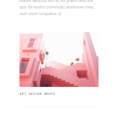
blandit albucius est te, eu graeci delicata
quo. Ex nostro commodo atomorum mea,
eum unum torquatos ut.
ART
,
DESIGN
,
MUSIC