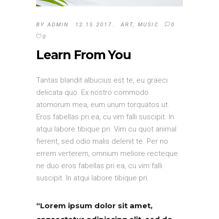
BY
ADMIN
12.15.2017.
ART
,
MUSIC
0
0
Learn From You
Tantas blandit albucius est te, eu graeci
delicata quo. Ex nostro commodo
atomorum mea, eum unum torquatos ut.
Eros fabellas pri ea, cu vim falli suscipit. In
atqui labore tibique pri. Vim cu quot animal
fierent, sed odio malis delenit te. Per no
errem verterem, omnium meliore recteque
ne duo eros fabellas pri ea, cu vim falli
suscipit. In atqui labore tibique pri.
“Lorem ipsum dolor sit amet,